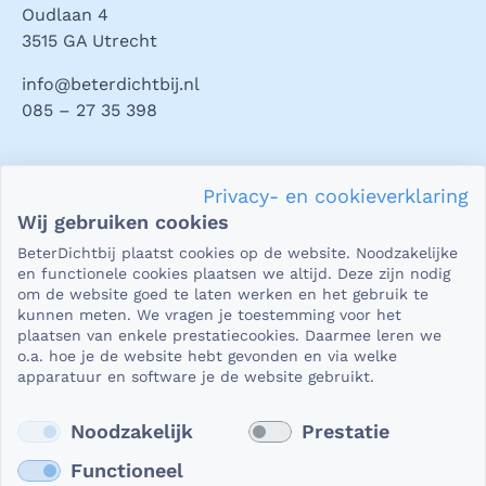
Oudlaan 4
3515 GA Utrecht
info@beterdichtbij.nl
085 – 27 35 398
Privacy en veiligheid
Privacy- en cookieverklaring
Als het gaat om je gezondheid, dan is het natuurlijk heel
Wij gebruiken cookies
belangrijk dat je jouw vragen in een beveiligde omgeving
BeterDichtbij plaatst cookies op de website. Noodzakelijke
kunt stellen. En dat je er zeker van bent dat wat je deelt,
en functionele cookies plaatsen we altijd. Deze zijn nodig
niet in verkeerde handen valt. Daar kun je op rekenen bij
om de website goed te laten werken en het gebruik te
kunnen meten. We vragen je toestemming voor het
BeterDichtbij.
plaatsen van enkele prestatiecookies. Daarmee leren we
Lees verder
o.a. hoe je de website hebt gevonden en via welke
apparatuur en software je de website gebruikt.
Noodzakelijk
Prestatie
Functioneel