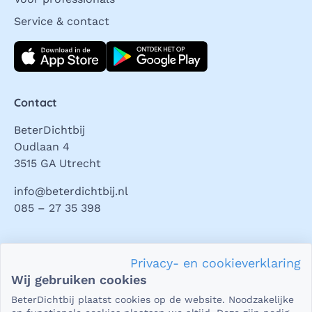
Service & contact
Download direct
Contact
BeterDichtbij
Oudlaan 4
3515 GA Utrecht
info@beterdichtbij.nl
085 – 27 35 398
Privacy en veiligheid
Privacy- en cookieverklaring
Als het gaat om je gezondheid, dan is het natuurlijk heel
Wij gebruiken cookies
belangrijk dat je jouw vragen in een beveiligde omgeving
BeterDichtbij plaatst cookies op de website. Noodzakelijke
kunt stellen. En dat je er zeker van bent dat wat je deelt,