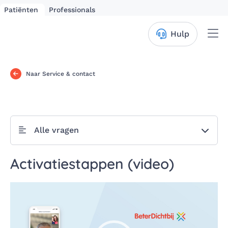
Patiënten
Professionals
Me
Hulp
Naar Service & contact
Alle vragen
Activatiestappen (video)
Videospeler