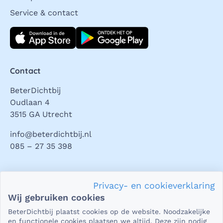
Service & contact
Download direct
Contact
BeterDichtbij
Oudlaan 4
3515 GA Utrecht
info@beterdichtbij.nl
085 – 27 35 398
Privacy en veiligheid
Privacy- en cookieverklaring
Als het gaat om je gezondheid, dan is het natuurlijk heel
Wij gebruiken cookies
belangrijk dat je jouw vragen in een beveiligde omgeving
BeterDichtbij plaatst cookies op de website. Noodzakelijke
kunt stellen. En dat je er zeker van bent dat wat je deelt,
en functionele cookies plaatsen we altijd. Deze zijn nodig