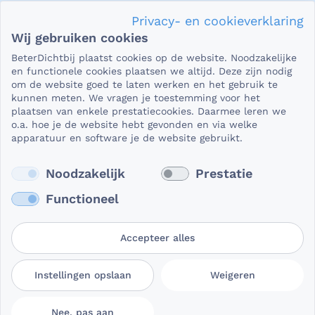
Privacy en veiligheid
Privacy- en cookieverklaring
Als het gaat om je gezondheid, dan is het natuurlijk heel
Wij gebruiken cookies
belangrijk dat je jouw vragen in een beveiligde omgeving
BeterDichtbij plaatst cookies op de website. Noodzakelijke
kunt stellen. En dat je er zeker van bent dat wat je deelt,
en functionele cookies plaatsen we altijd. Deze zijn nodig
niet in verkeerde handen valt. Daar kun je op rekenen bij
om de website goed te laten werken en het gebruik te
kunnen meten. We vragen je toestemming voor het
BeterDichtbij.
plaatsen van enkele prestatiecookies. Daarmee leren we
Lees verder
o.a. hoe je de website hebt gevonden en via welke
apparatuur en software je de website gebruikt.
Noodzakelijk
Prestatie
Functioneel
Accepteer alles
Gebruikersvoorwaarden
Privacy- en
Cookievoorkeuren
Instellingen opslaan
Weigeren
BeterDichtbij
cookieverklaring
aanpassen
Nee, pas aan