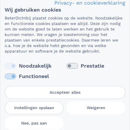
Privacy- en cookieverklaring
Als het gaat om je gezondheid, dan is het natuurlijk heel
Wij gebruiken cookies
belangrijk dat je jouw vragen in een beveiligde omgeving
BeterDichtbij plaatst cookies op de website. Noodzakelijke
kunt stellen. En dat je er zeker van bent dat wat je deelt,
en functionele cookies plaatsen we altijd. Deze zijn nodig
niet in verkeerde handen valt. Daar kun je op rekenen bij
om de website goed te laten werken en het gebruik te
kunnen meten. We vragen je toestemming voor het
BeterDichtbij.
plaatsen van enkele prestatiecookies. Daarmee leren we
Lees verder
o.a. hoe je de website hebt gevonden en via welke
apparatuur en software je de website gebruikt.
Noodzakelijk
Prestatie
Functioneel
Accepteer alles
Gebruikersvoorwaarden
Privacy- en
Cookievoorkeuren
Instellingen opslaan
Weigeren
BeterDichtbij
cookieverklaring
aanpassen
Nee, pas aan
© 2026 BeterDichtbij