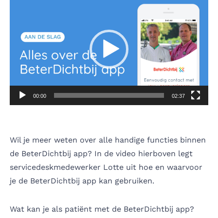
00:00
02:37
Wil je meer weten over alle handige functies binnen
de BeterDichtbij app? In de video hierboven legt
servicedeskmedewerker Lotte uit hoe en waarvoor
je de BeterDichtbij app kan gebruiken.
Wat kan je als patiënt met de BeterDichtbij app?