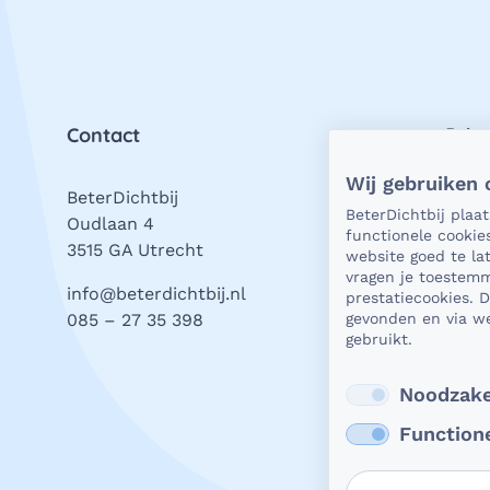
Contact
Priv
Wij gebruiken 
BeterDichtbij
Als h
BeterDichtbij plaa
Oudlaan 4
natuu
functionele cookie
3515 GA Utrecht
vrage
website goed te l
stell
vragen je toestemm
info@beterdichtbij.nl
prestatiecookies. 
wat j
gevonden en via we
085 – 27 35 398
valt.
gebruikt.
Beter
Lees
Noodzake
Function