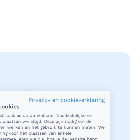
acy en veiligheid
Privacy- en cookieverklaring
cookies
et gaat om je gezondheid, dan is het
tst cookies op de website. Noodzakelijke en
rlijk heel belangrijk dat je jouw
s plaatsen we altijd. Deze zijn nodig om de
n in een beveiligde omgeving kunt
aten werken en het gebruik te kunnen meten. We
en. En dat je er zeker van bent dat
ing voor het plaatsen van enkele
Daarmee leren we o.a. hoe je de website hebt