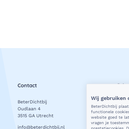
Contact
Priv
Wij gebruiken 
BeterDichtbij
Als h
BeterDichtbij plaa
Oudlaan 4
natuu
functionele cookie
3515 GA Utrecht
vrage
website goed te l
stell
vragen je toestemm
info@beterdichtbij.nl
prestatiecookies. 