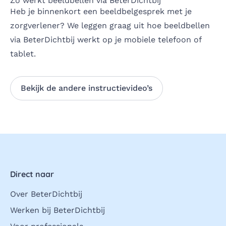
Zo werkt beeldbellen via BeterDichtbij
Heb je binnenkort een beeldbelgesprek met je
zorgverlener? We leggen graag uit hoe beeldbellen
via BeterDichtbij werkt op je mobiele telefoon of
tablet.
Bekijk de andere instructievideo’s
Direct naar
Over BeterDichtbij
Werken bij BeterDichtbij