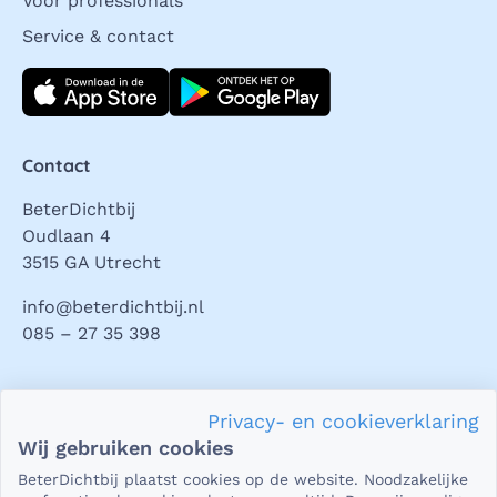
Voor professionals
Service & contact
Download direct
Contact
BeterDichtbij
Oudlaan 4
3515 GA Utrecht
info@beterdichtbij.nl
085 – 27 35 398
Privacy en veiligheid
Privacy- en cookieverklaring
Als het gaat om je gezondheid, dan is het natuurlijk heel
Wij gebruiken cookies
belangrijk dat je jouw vragen in een beveiligde omgeving
BeterDichtbij plaatst cookies op de website. Noodzakelijke
kunt stellen. En dat je er zeker van bent dat wat je deelt,