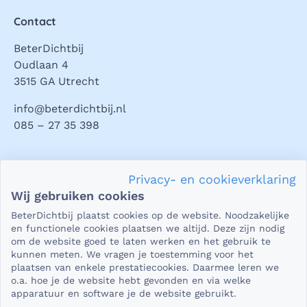
Contact
BeterDichtbij
Oudlaan 4
3515 GA Utrecht
info@beterdichtbij.nl
085 – 27 35 398
Privacy en veiligheid
Privacy- en cookieverklaring
Als het gaat om je gezondheid, dan is het natuurlijk heel
Wij gebruiken cookies
belangrijk dat je jouw vragen in een beveiligde omgeving
BeterDichtbij plaatst cookies op de website. Noodzakelijke
kunt stellen. En dat je er zeker van bent dat wat je deelt,
en functionele cookies plaatsen we altijd. Deze zijn nodig
niet in verkeerde handen valt. Daar kun je op rekenen bij
om de website goed te laten werken en het gebruik te
kunnen meten. We vragen je toestemming voor het
BeterDichtbij.
plaatsen van enkele prestatiecookies. Daarmee leren we
Lees verder
o.a. hoe je de website hebt gevonden en via welke
apparatuur en software je de website gebruikt.