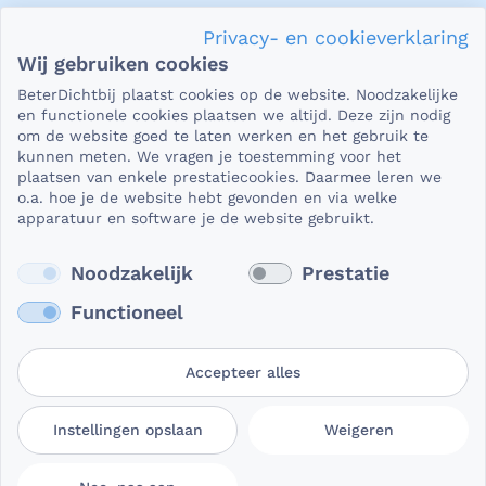
Privacy en veiligheid
Privacy- en cookieverklaring
Als het gaat om je gezondheid, dan is het natuurlijk heel
Wij gebruiken cookies
belangrijk dat je jouw vragen in een beveiligde omgeving
BeterDichtbij plaatst cookies op de website. Noodzakelijke
kunt stellen. En dat je er zeker van bent dat wat je deelt,
en functionele cookies plaatsen we altijd. Deze zijn nodig
niet in verkeerde handen valt. Daar kun je op rekenen bij
om de website goed te laten werken en het gebruik te
kunnen meten. We vragen je toestemming voor het
BeterDichtbij.
plaatsen van enkele prestatiecookies. Daarmee leren we
Lees verder
o.a. hoe je de website hebt gevonden en via welke
apparatuur en software je de website gebruikt.
Noodzakelijk
Prestatie
Functioneel
Accepteer alles
Gebruikersvoorwaarden
Privacy- en
Cookievoorkeuren
Instellingen opslaan
Weigeren
BeterDichtbij
cookieverklaring
aanpassen