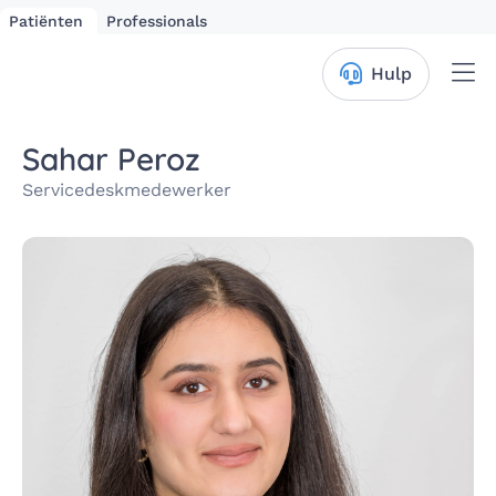
Patiënten
Professionals
Me
Hulp
Sahar Peroz
Service­desk­mede­werker