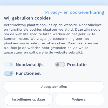
Privacy en veiligheid
Privacy- en cookieverklaring
Als het gaat om je gezondheid, dan is het natuurlijk heel
Wij gebruiken cookies
belangrijk dat je jouw vragen in een beveiligde omgeving
BeterDichtbij plaatst cookies op de website. Noodzakelijke
kunt stellen. En dat je er zeker van bent dat wat je deelt,
en functionele cookies plaatsen we altijd. Deze zijn nodig
niet in verkeerde handen valt. Daar kun je op rekenen bij
om de website goed te laten werken en het gebruik te
kunnen meten. We vragen je toestemming voor het
BeterDichtbij.
plaatsen van enkele prestatiecookies. Daarmee leren we
Lees verder
o.a. hoe je de website hebt gevonden en via welke
apparatuur en software je de website gebruikt.
Noodzakelijk
Prestatie
Functioneel
Accepteer alles
Gebruikersvoorwaarden
Privacy- en
Cookievoorkeuren
Instellingen opslaan
Weigeren
BeterDichtbij
cookieverklaring
aanpassen