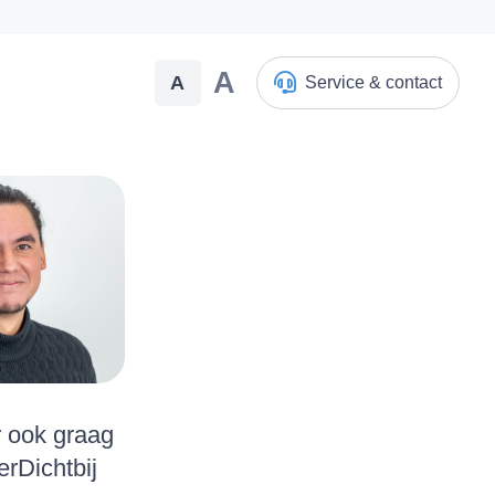
A
A
Service & contact
r ook graag
rDichtbij