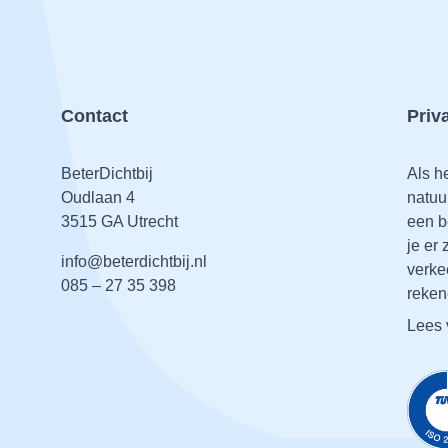
Contact
Priv
BeterDichtbij
Als h
Oudlaan 4
natuur
3515 GA Utrecht
een b
je er 
info@beterdichtbij.nl
verke
085 – 27 35 398
reken
Lees 