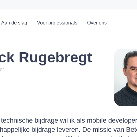
Aan de slag
Voor professionals
Over ons
ick Rugebregt
er
 technische bijdrage wil ik als mobile develope
appelijke bijdrage leveren. De missie van Bete