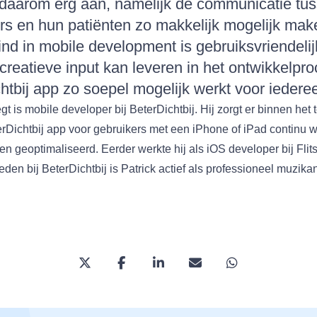
 daarom erg aan, namelijk de communicatie tu
rs en hun patiënten zo makkelijk mogelijk mak
ind in mobile development is gebruiksvriendelij
 creatieve input kan leveren in het ontwikkelpr
htbij app zo soepel mogelijk werkt voor iedere
t is mobile developer bij BeterDichtbij. Hij zorgt er binnen het
erDichtbij app voor gebruikers met een iPhone of iPad continu w
en geoptimaliseerd. Eerder werkte hij als iOS developer bij Flit
en bij BeterDichtbij is Patrick actief als professioneel muzikan
Deel deze pagina via Twitter/X
Deel deze pagina op Facebook
Deel deze pagina op Linked
Deel deze pagina via 
Deel deze pag