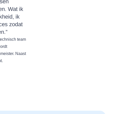
ssen
en. Wat ik
kheid, ik
oces zodat
en.”
 technisch team
ordt
smeister. Naast
t.
In
e-mail
ina via WhatsApp