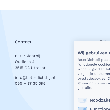
Contact
Priv
Wij gebruiken 
BeterDichtbij
Als h
BeterDichtbij plaa
Oudlaan 4
natuu
functionele cookie
3515 GA Utrecht
vrage
website goed te l
stell
vragen je toestemm
info@beterdichtbij.nl
prestatiecookies. 
wat j
085 – 27 35 398
gevonden en via we
valt.
gebruikt.
Beter
Lees
Noodzake
Function