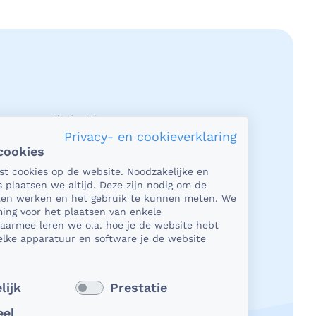
acy en veiligheid
Privacy- en cookieverklaring
cookies
et gaat om je gezondheid, dan is het
tst cookies op de website. Noodzakelijke en
rlijk heel belangrijk dat je jouw
s plaatsen we altijd. Deze zijn nodig om de
n in een beveiligde omgeving kunt
aten werken en het gebruik te kunnen meten. We
en. En dat je er zeker van bent dat
ing voor het plaatsen van enkele
Daarmee leren we o.a. hoe je de website hebt
e deelt, niet in verkeerde handen
lke apparatuur en software je de website
 Daar kun je op rekenen bij
Dichtbij.
 verder
lijk
Prestatie
eel