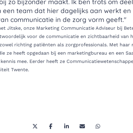
ij zo bijzonder maakt. Ik ben trots om deel 
een team dat hier dagelijks aan werkt en
an communicatie in de zorg vorm geeft."
et Jitske, onze Marketing Communicatie Adviseur bij Bete
antwoordelijk voor de communicatie en zichtbaarheid van 
 zowel richting patiënten als zorgprofessionals. Met haar 
die ze heeft opgedaan bij een marketingbureau en een Sa
l kennis mee. Eerder heeft ze Communicatiewetenschapp
iteit Twente.
Deel deze pagina via Twitter/X
Deel deze pagina op Facebook
Deel deze pagina op Link
Deel deze pagina vi
Deel deze pa