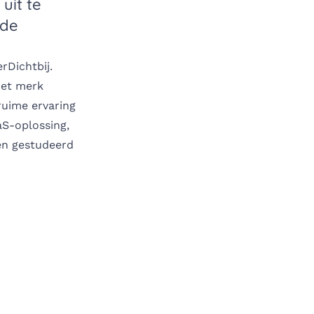
uit te
 de
rDichtbij.
het merk
ruime ervaring
aS-oplossing,
en gestudeerd
edIn
a e-mail
gina via WhatsApp