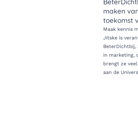
BeterDichtb
maken van 
toekomst v
Maak kennis m
Jitske is ver
BeterDichtbij,
in marketing, 
brengt ze vee
aan de Univers