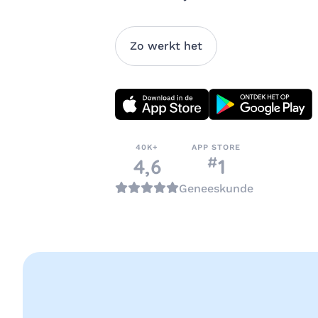
Zo werkt het
Download direct
40K+
APP STORE
#
nummer
4,6
1
in de categorie
Geneeskunde