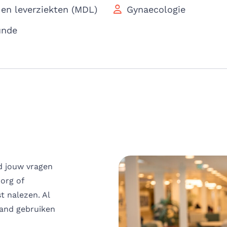
en leverziekten (MDL)
Gynaecologie
unde
jd jouw vragen
zorg of
t nalezen. Al
land gebruiken