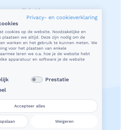
acy en veiligheid
Privacy- en cookieverklaring
cookies
et gaat om je gezondheid, dan is het
tst cookies op de website. Noodzakelijke en
rlijk heel belangrijk dat je jouw
s plaatsen we altijd. Deze zijn nodig om de
n in een beveiligde omgeving kunt
aten werken en het gebruik te kunnen meten. We
en. En dat je er zeker van bent dat
ing voor het plaatsen van enkele
Daarmee leren we o.a. hoe je de website hebt
e deelt, niet in verkeerde handen
lke apparatuur en software je de website
 Daar kun je op rekenen bij
Dichtbij.
 verder
lijk
Prestatie
eel
Accepteer alles
 opslaan
Weigeren