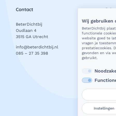
Contact
Priv
Wij gebruiken 
BeterDichtbij
Als h
BeterDichtbij plaa
Oudlaan 4
natuu
functionele cookie
3515 GA Utrecht
vrage
website goed te l
stell
vragen je toestemm
info@beterdichtbij.nl
prestatiecookies. 
wat j
085 – 27 35 398
gevonden en via we
valt.
gebruikt.
Beter
Lees
Noodzake
Function
Instellingen