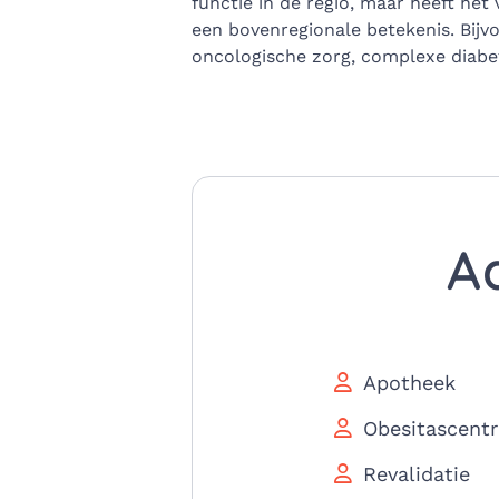
functie in de regio, maar heeft het 
een bovenregionale betekenis. Bijv
oncologische zorg, complexe diabet
A
Apotheek
Obesitascent
Revalidatie