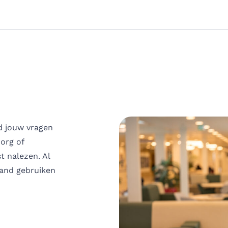
jd jouw vragen
zorg of
t nalezen. Al
land gebruiken