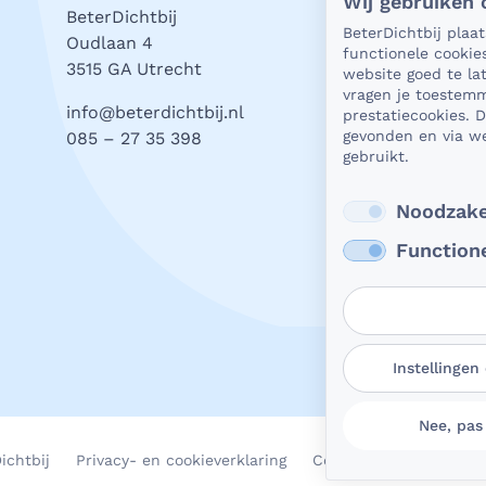
Wij gebruiken 
BeterDichtbij
Als h
BeterDichtbij plaa
Oudlaan 4
natuu
functionele cookie
3515 GA Utrecht
vrage
website goed te l
stell
vragen je toestemm
info@beterdichtbij.nl
prestatiecookies. 
wat j
gevonden en via we
085 – 27 35 398
valt.
gebruikt.
Beter
Lees
Noodzake
Function
Instellingen
Nee, pas
ichtbij
Privacy- en cookieverklaring
Cookievoorkeuren aan