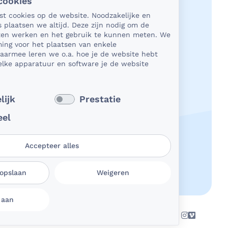
cookies
et gaat om je gezondheid, dan is het
tst cookies op de website. Noodzakelijke en
rlijk heel belangrijk dat je jouw
s plaatsen we altijd. Deze zijn nodig om de
n in een beveiligde omgeving kunt
aten werken en het gebruik te kunnen meten. We
en. En dat je er zeker van bent dat
ing voor het plaatsen van enkele
Daarmee leren we o.a. hoe je de website hebt
e deelt, niet in verkeerde handen
lke apparatuur en software je de website
 Daar kun je op rekenen bij
Dichtbij.
 verder
lijk
Prestatie
eel
Accepteer alles
 opslaan
Weigeren
 aan
passen