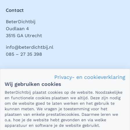
Contact
BeterDichtbij
Oudlaan 4
3515 GA Utrecht
info@beterdichtbij.nl
085 – 27 35 398
Privacy en veiligheid
Privacy- en cookieverklaring
Als het gaat om je gezondheid, dan is het natuurlijk heel
Wij gebruiken cookies
belangrijk dat je jouw vragen in een beveiligde omgeving
BeterDichtbij plaatst cookies op de website. Noodzakelijke
kunt stellen. En dat je er zeker van bent dat wat je deelt,
en functionele cookies plaatsen we altijd. Deze zijn nodig
niet in verkeerde handen valt. Daar kun je op rekenen bij
om de website goed te laten werken en het gebruik te
kunnen meten. We vragen je toestemming voor het
BeterDichtbij.
plaatsen van enkele prestatiecookies. Daarmee leren we
Lees verder
o.a. hoe je de website hebt gevonden en via welke
apparatuur en software je de website gebruikt.