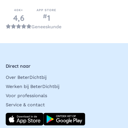
40K+
APP STORE
#
nummer
4,6
1
in de categorie
Geneeskunde
Direct naar
Over BeterDichtbij
Werken bij BeterDichtbij
Voor professionals
Service & contact
Download direct