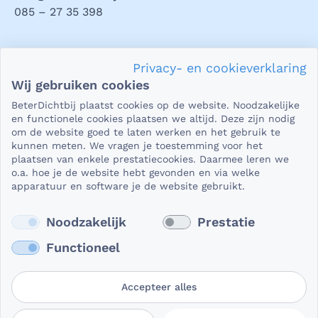
085 – 27 35 398
Privacy en veiligheid
Privacy- en cookieverklaring
Als het gaat om je gezondheid, dan is het natuurlijk heel
Wij gebruiken cookies
belangrijk dat je jouw vragen in een beveiligde omgeving
BeterDichtbij plaatst cookies op de website. Noodzakelijke
kunt stellen. En dat je er zeker van bent dat wat je deelt,
en functionele cookies plaatsen we altijd. Deze zijn nodig
niet in verkeerde handen valt. Daar kun je op rekenen bij
om de website goed te laten werken en het gebruik te
kunnen meten. We vragen je toestemming voor het
BeterDichtbij.
plaatsen van enkele prestatiecookies. Daarmee leren we
Lees verder
o.a. hoe je de website hebt gevonden en via welke
apparatuur en software je de website gebruikt.
Noodzakelijk
Prestatie
Functioneel
Accepteer alles