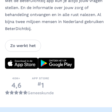
Met de BeterDichtbij app kun je altijd jouw vragen
stellen. En de informatie over jouw zorg of
behandeling ontvangen en in alle rust nalezen. Al
bijna twee miljoen mensen in Nederland gebruiken
BeterDichtbij. ​
Zo werkt het
Download direct
40K+
APP STORE
#
nummer
4,6
1
in de categorie
Geneeskunde