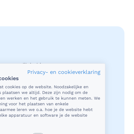
acy en veiligheid
Privacy- en cookieverklaring
cookies
et gaat om je gezondheid, dan is het
tst cookies op de website. Noodzakelijke en
rlijk heel belangrijk dat je jouw
s plaatsen we altijd. Deze zijn nodig om de
n in een beveiligde omgeving kunt
aten werken en het gebruik te kunnen meten. We
en. En dat je er zeker van bent dat
ing voor het plaatsen van enkele
Daarmee leren we o.a. hoe je de website hebt
e deelt, niet in verkeerde handen
lke apparatuur en software je de website
 Daar kun je op rekenen bij
Dichtbij.