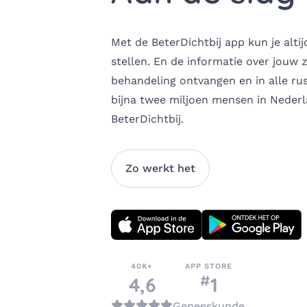
Met de BeterDichtbij app kun je alti
stellen. En de informatie over jouw 
behandeling ontvangen en in alle rus
bijna twee miljoen mensen in Neder
BeterDichtbij. ​
Zo werkt het
Download direct
40K+
APP STORE
#
nummer
4,6
1
in de categorie
Geneeskunde