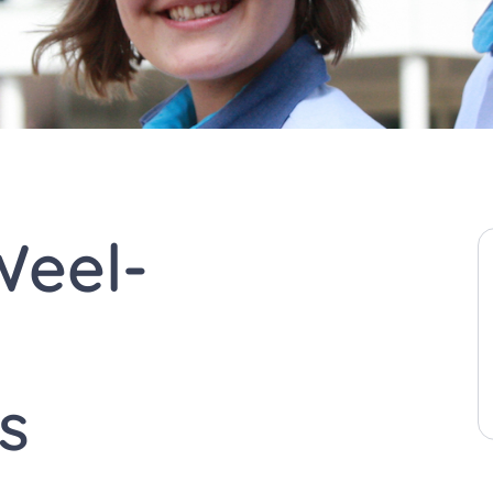
Weel-
s