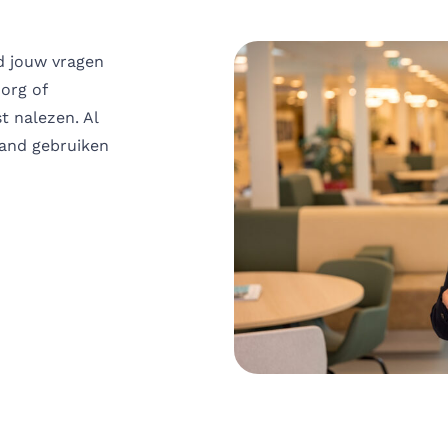
jd jouw vragen
zorg of
t nalezen. Al
land gebruiken