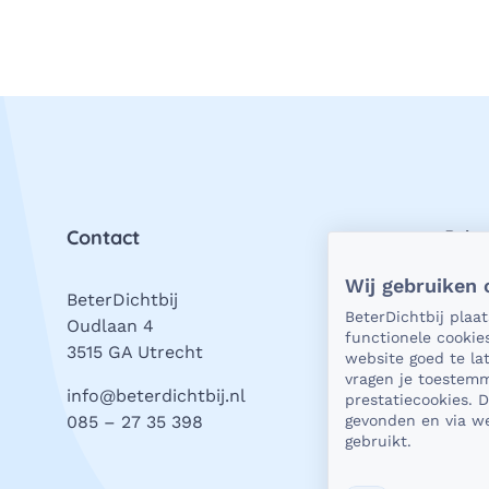
Contact
Priv
Wij gebruiken 
BeterDichtbij
Als h
BeterDichtbij plaa
Oudlaan 4
natuu
functionele cookie
3515 GA Utrecht
vrage
website goed te l
stell
vragen je toestemm
info@beterdichtbij.nl
prestatiecookies. 
wat j
085 – 27 35 398
gevonden en via we
valt.
gebruikt.
Beter