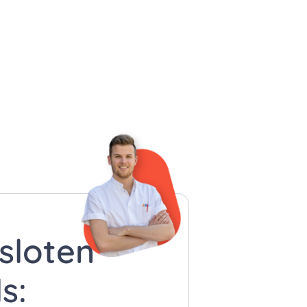
esloten
s: