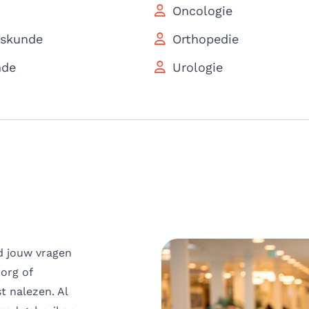
Oncologie
eskunde
Orthopedie
nde
Urologie
jd jouw vragen
zorg of
t nalezen. Al