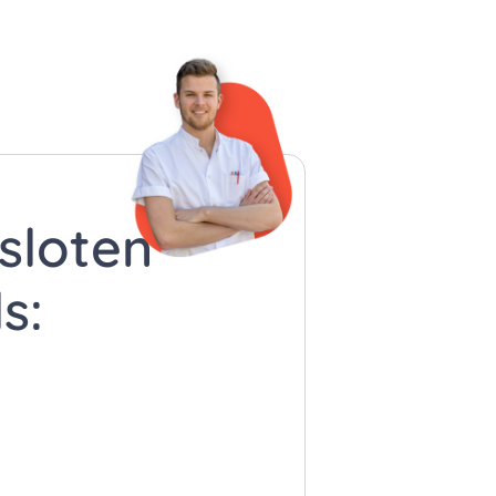
esloten
s: