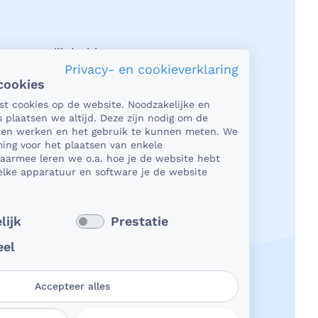
acy en veiligheid
Privacy- en cookieverklaring
cookies
et gaat om je gezondheid, dan is het
tst cookies op de website. Noodzakelijke en
rlijk heel belangrijk dat je jouw
s plaatsen we altijd. Deze zijn nodig om de
n in een beveiligde omgeving kunt
aten werken en het gebruik te kunnen meten. We
en. En dat je er zeker van bent dat
ing voor het plaatsen van enkele
Daarmee leren we o.a. hoe je de website hebt
e deelt, niet in verkeerde handen
lke apparatuur en software je de website
 Daar kun je op rekenen bij
Dichtbij.
 verder
lijk
Prestatie
eel
Accepteer alles