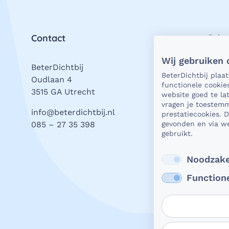
Contact
Priv
Wij gebruiken 
BeterDichtbij
Als h
BeterDichtbij plaa
Oudlaan 4
natuu
functionele cookie
3515 GA Utrecht
vrage
website goed te l
stell
vragen je toestemm
info@beterdichtbij.nl
prestatiecookies. 
wat j
gevonden en via we
085 – 27 35 398
valt.
gebruikt.
Beter
Lees
Noodzake
Function