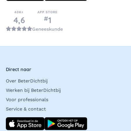
40K+
APP STORE
#
nummer
4,6
1
in de categorie
Geneeskunde
Direct naar
Over BeterDichtbij
Werken bij BeterDichtbij
Voor professionals
Service & contact
Download direct