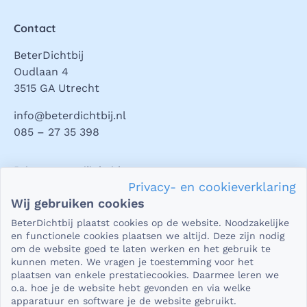
Contact
BeterDichtbij
Oudlaan 4
3515 GA Utrecht
info@beterdichtbij.nl
085 – 27 35 398
Privacy en veiligheid
Privacy- en cookieverklaring
Als het gaat om je gezondheid, dan is het natuurlijk heel
Wij gebruiken cookies
belangrijk dat je jouw vragen in een beveiligde omgeving
BeterDichtbij plaatst cookies op de website. Noodzakelijke
kunt stellen. En dat je er zeker van bent dat wat je deelt,
en functionele cookies plaatsen we altijd. Deze zijn nodig
niet in verkeerde handen valt. Daar kun je op rekenen bij
om de website goed te laten werken en het gebruik te
kunnen meten. We vragen je toestemming voor het
BeterDichtbij.
plaatsen van enkele prestatiecookies. Daarmee leren we
Lees verder
o.a. hoe je de website hebt gevonden en via welke
apparatuur en software je de website gebruikt.