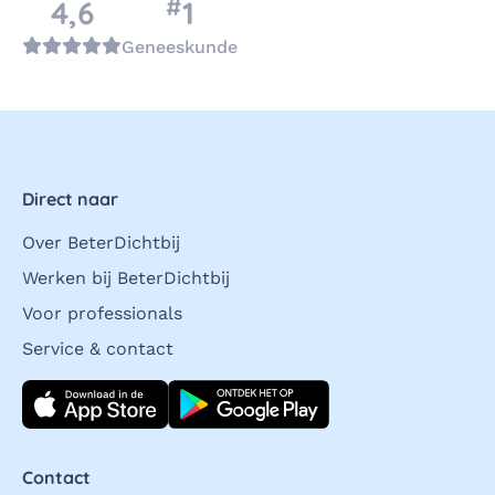
#
nummer
4,6
1
in de categorie
Geneeskunde
Direct naar
Over BeterDichtbij
Werken bij BeterDichtbij
Voor professionals
Service & contact
Download direct
Contact