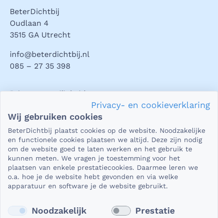
BeterDichtbij
Oudlaan 4
3515 GA Utrecht
info@beterdichtbij.nl
085 – 27 35 398
Privacy en veiligheid
Privacy- en cookieverklaring
Als het gaat om je gezondheid, dan is het natuurlijk heel
Wij gebruiken cookies
belangrijk dat je jouw vragen in een beveiligde omgeving
BeterDichtbij plaatst cookies op de website. Noodzakelijke
kunt stellen. En dat je er zeker van bent dat wat je deelt,
en functionele cookies plaatsen we altijd. Deze zijn nodig
niet in verkeerde handen valt. Daar kun je op rekenen bij
om de website goed te laten werken en het gebruik te
kunnen meten. We vragen je toestemming voor het
BeterDichtbij.
plaatsen van enkele prestatiecookies. Daarmee leren we
Lees verder
o.a. hoe je de website hebt gevonden en via welke
apparatuur en software je de website gebruikt.
Noodzakelijk
Prestatie