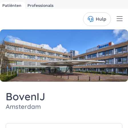
Patiënten
Professionals
Me
Hulp
BovenIJ
Amsterdam