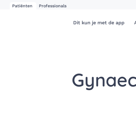
Patiënten
Professionals
Dit kun je met de app
Gynaeco