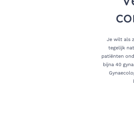
V
co
Je wilt als
tegelijk na
patiënten onde
bijna 40 gyna
Gynaecolog