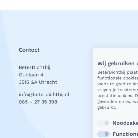
Contact
Priv
Wij gebruiken 
BeterDichtbij
Als h
BeterDichtbij plaa
Oudlaan 4
natuu
functionele cookie
3515 GA Utrecht
vrage
website goed te l
stell
vragen je toestemm
info@beterdichtbij.nl
prestatiecookies. 
wat j
085 – 27 35 398
gevonden en via we
valt.
gebruikt.
Beter
Lees
Noodzake
Function