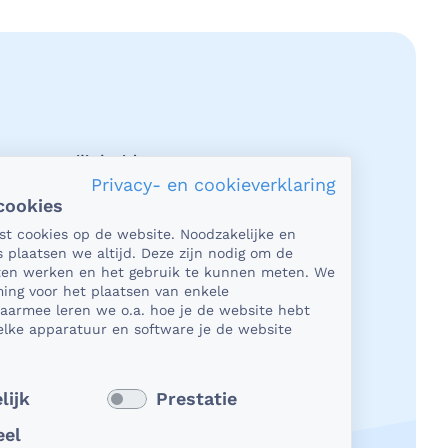
acy en veiligheid
Privacy- en cookieverklaring
cookies
et gaat om je gezondheid, dan is het
tst cookies op de website. Noodzakelijke en
rlijk heel belangrijk dat je jouw
s plaatsen we altijd. Deze zijn nodig om de
n in een beveiligde omgeving kunt
aten werken en het gebruik te kunnen meten. We
en. En dat je er zeker van bent dat
ing voor het plaatsen van enkele
Daarmee leren we o.a. hoe je de website hebt
e deelt, niet in verkeerde handen
lke apparatuur en software je de website
 Daar kun je op rekenen bij
Dichtbij.
 verder
lijk
Prestatie
eel